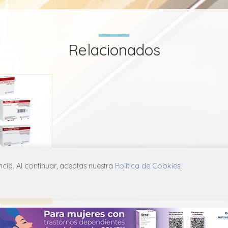
Relacionados
exe
ia. Al continuar, aceptas nuestra
Política de Cookies
.
co
X14