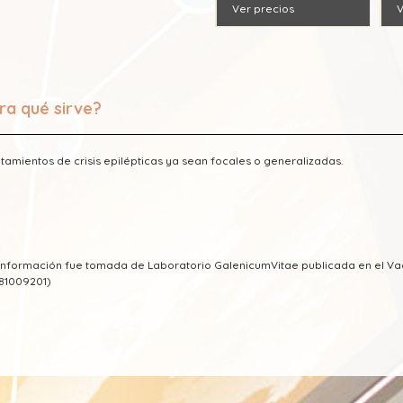
Ver precios
V
ra qué sirve?
atamientos de crisis epilépticas ya sean focales o generalizadas.
a información fue tomada de Laboratorio GalenicumVitae publicada en el 
81009201)