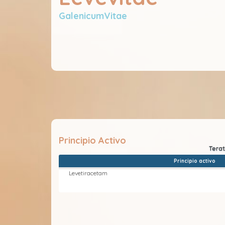
GalenicumVitae
Principio Activo
Principio activo
Levetiracetam