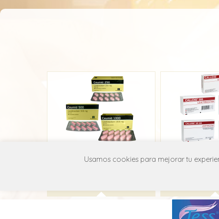
Ceumid
Call
Usamos cookies para mejorar tu experienc
Megalabs
Casas
N03A X14
N03A 