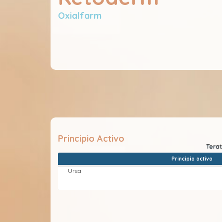
Oxialfarm
Principio Activo
Principio activo
Urea