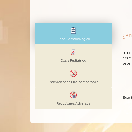
¿Pa
Ficha Farmacológica
Trata
dérmi
Dosis Pediátrica
sever
Interacciones Medicamentosas
* Est
Reacciones Adversas