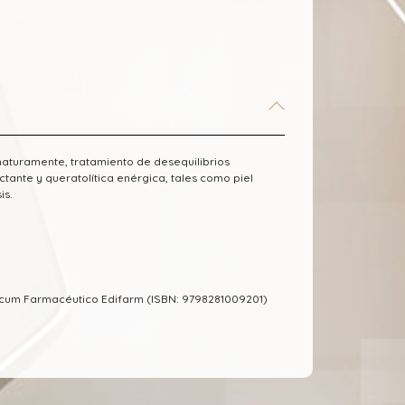
maturamente, tratamiento de desequilibrios
ante y queratolítica enérgica, tales como piel
is.
ecum Farmacéutico Edifarm (ISBN: 9798281009201)