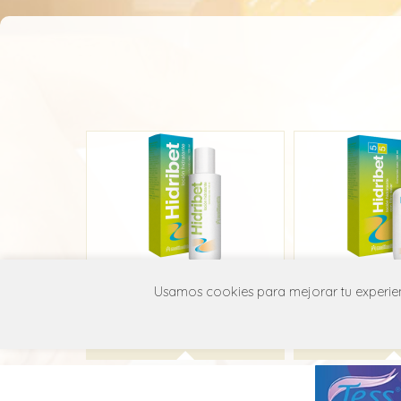
Hidribet 10%
Hidrib
Usamos cookies para mejorar tu experienc
Medihealth
Medihea
D02A E51
D02A 