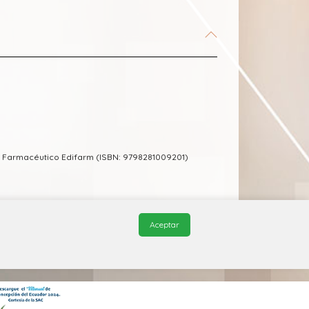
 Farmacéutico Edifarm (ISBN: 9798281009201)
Aceptar
© 2026, QuickMed de
Edifarm
. Todos los derechos reservados.