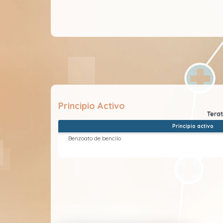
Principio Activo
Principio activo
Benzoato de bencilo