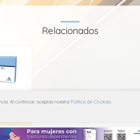
Relacionados
 B
ia. Al continuar, aceptas nuestra
Política de Cookies
.
arm
A01