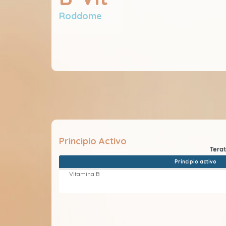
Roddome
Principio Activo
Principio activo
Vitamina B