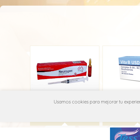
Neurogen
Vita
Usamos cookies para mejorar tu experienc
Genamérica
Interph
A11E A01
A11E 