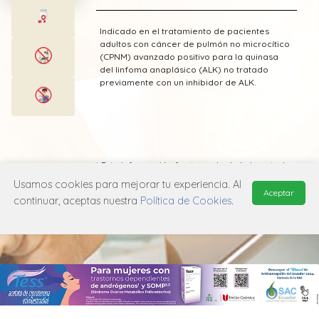
Indicado en el tratamiento de pacientes
adultos con cáncer de pulmón no microcítico
(CPNM) avanzado positivo para la quinasa
del linfoma anaplásico (ALK) no tratado
previamente con un inhibidor de ALK.
* Esta información fue tomada de Laboratorio
Pfizer publicada en el Vademecum
Usamos cookies para mejorar tu experiencia. Al
Farmacéutico Edifarm (ISBN: 9798281009201)
Aceptar
continuar, aceptas nuestra
Política de Cookies
.
MANUAL DE USUARIO
POLÍTICA DE PRIVACIDAD
POLÍTICA DE COOKIES