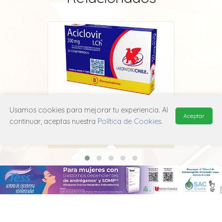
Aciclovir Chile
A
Usamos cookies para mejorar tu experiencia. Al
Aceptar
continuar, aceptas nuestra
Política de Cookies
.
Laboratorio Chile
J05A B01
MANUAL DE USUARIO