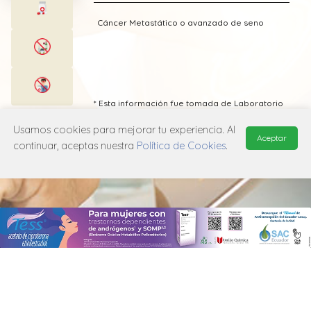
Cáncer Metastático o avanzado de seno
* Esta información fue tomada de Laboratorio
Adium publicada en el Vademecum
Farmacéutico Edifarm (ISBN: 9798281009201)
Usamos cookies para mejorar tu experiencia. Al
Aceptar
continuar, aceptas nuestra
Política de Cookies
.
MANUAL DE USUARIO
POLÍTICA DE PRIVACIDAD
POLÍTICA DE COOKIES
© 2026, QuickMed de
Edifarm
. Todos los derechos reservados.