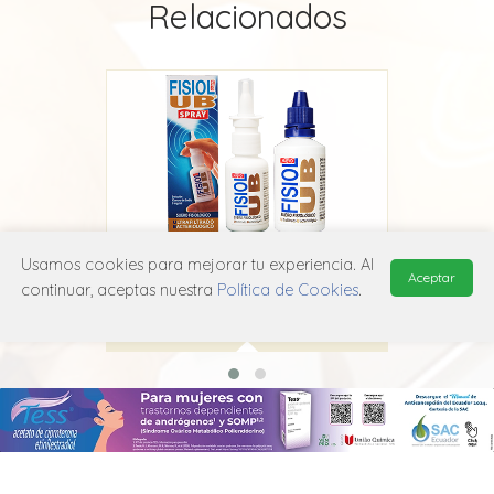
Relacionados
Usamos cookies para mejorar tu experiencia. Al
nico
Fisiol UB Isotónico
Fis
Aceptar
continuar, aceptas nuestra
Política de Cookies
.
Lamosan
B05C B01