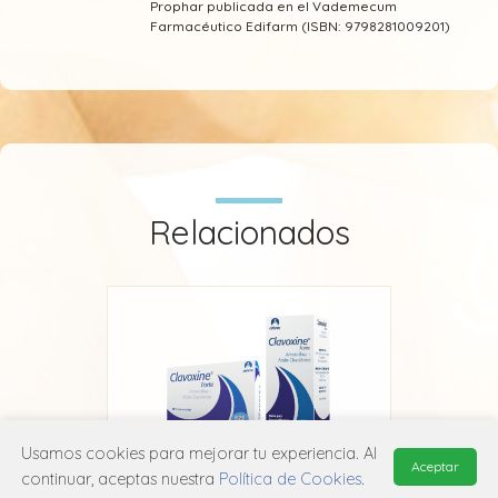
Prophar publicada en el Vademecum
Farmacéutico Edifarm (ISBN: 9798281009201)
Relacionados
Usamos cookies para mejorar tu experiencia. Al
Aceptar
continuar, aceptas nuestra
Política de Cookies
.
Clavoxine