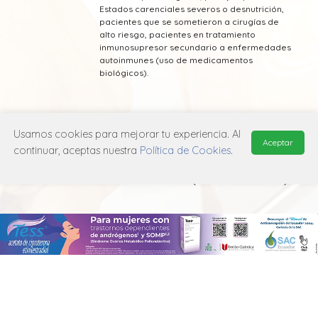
Estados carenciales severos o desnutrición,
pacientes que se sometieron a cirugías de
alto riesgo, pacientes en tratamiento
inmunosupresor secundario a enfermedades
autoinmunes (uso de medicamentos
biológicos).
Usamos cookies para mejorar tu experiencia. Al
Aceptar
continuar, aceptas nuestra
Política de Cookies
.
* Esta información fue tomada de Laboratorio
Indunidas publicada en el Vademecum
Farmacéutico Edifarm (ISBN: 9798281009201)
MANUAL DE USUARIO
POLÍTICA DE PRIVACIDAD
POLÍTICA DE COOKIES
© 2026, QuickMed de
Edifarm
. Todos los derechos reservados.