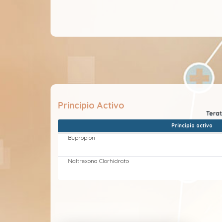
Principio Activo
Principio activo
Bupropion
Naltrexona Clorhidrato