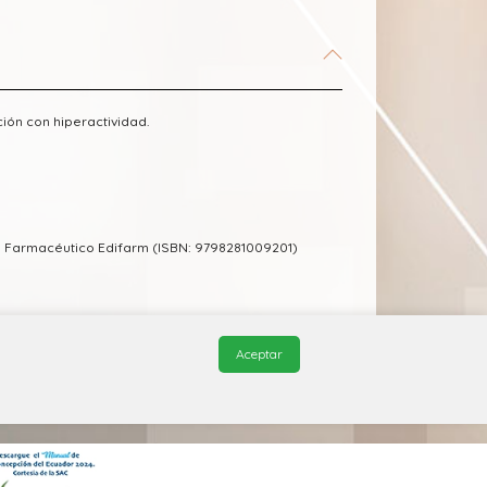
ión con hiperactividad.
 Farmacéutico Edifarm (ISBN: 9798281009201)
Aceptar
© 2026, QuickMed de
Edifarm
. Todos los derechos reservados.