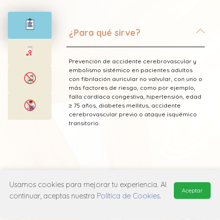
¿Para qué sirve?
Prevención de accidente cerebrovascular y
embolismo sistémico en pacientes adultos
con fibrilación auricular no valvular, con uno o
más factores de riesgo, como por ejemplo,
falla cardíaca congestiva, hipertensión, edad
≥ 75 años, diabetes mellitus, accidente
cerebrovascular previo o ataque isquémico
transitorio.
* Esta información fue tomada de Laboratorio
Usamos cookies para mejorar tu experiencia. Al
Saval publicada en el Vademecum
Aceptar
continuar, aceptas nuestra
Política de Cookies
.
Farmacéutico Edifarm (ISBN: 9798281009201)