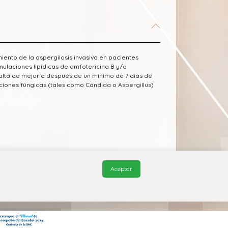
miento de la aspergilosis invasiva en pacientes
rmulaciones lipídicas de amfotericina B y/o
falta de mejoría después de un mínimo de 7 días de
cciones fúngicas (tales como Cándida o Aspergillus)
um Farmacéutico Edifarm (ISBN: 9798281009201)
Aceptar
© 2026, QuickMed de
Edifarm
. Todos los derechos reservados.