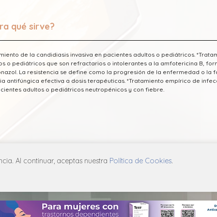
ra qué sirve?
miento de la candidiasis invasiva en pacientes adultos o pediátricos. *Trata
os o pediátricos que son refractarios o intolerantes a la amfotericina B, fo
onazol. La resistencia se define como la progresión de la enfermedad o la 
ia antifúngica efectiva a dosis terapéuticas. *Tratamiento empírico de infe
cientes adultos o pediátricos neutropénicos y con fiebre.
a información fue tomada de Laboratorio Sandoz publicada en el Vademec
ia. Al continuar, aceptas nuestra
Política de Cookies
.
ICA DE PRIVACIDAD
POLÍTICA DE COOKIES