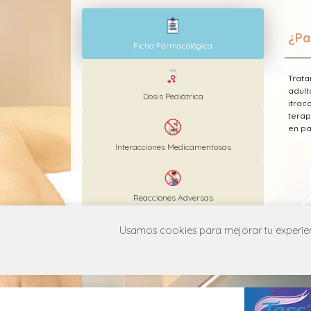
¿Pa
Ficha Farmacológica
Trata
adult
Dosis Pediátrica
itrac
terap
en pa
Interacciones Medicamentosas
Reacciones Adversas
* Est
Usamos cookies para mejorar tu experienc
MANUAL DE USUARIO
POLÍT