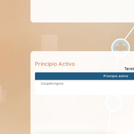
Principio Activo
Principio activo
Caspofungina