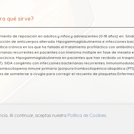
ra qué sirve?
miento de reposición en adultos y niños y adolescentes (0-18 años) en: Sín
cción de anticuerpos alterada. Hipogammaglobulinemia e infecciones bac
cítica crónica en los que ha fallado el tratamiento profiláctico con antibió
rianas recurrentes en pacientes con mieloma múltiple en fase de meseta en
cócica. Hipogammaglobulinemia en pacientes que han recibido un traspl
). SIDA congénito con infecciones bacterianas recurrentes. Inmunomodulaci
rombocitopenia inmune primaria (púrpura trombocitopénica idiopática (PTI
es de someterse a cirugía para corregir el recuento de plaquetas Enferm
a información fue tomada de Laboratorio Baxter publicada en el Vademecu
ia. Al continuar, aceptas nuestra
Política de Cookies
.