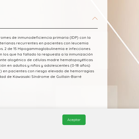
dromes de inmunodeficiencia primaria (IDP) con la
terianas recurrentes en pacientes con leucemia
ticos. 2 de 15 Hipogammaglobulinemia e infecciones
 los que ha fallado la respuesta a la inmunización
ante alogénico de células madre hematopoyéticas
ón en adultos y niños y adolescentes (0-18 años)
)) en pacientes con riesgo elevado de hemorragias
edad de Kawasaki Síndrome de Guillain-Barré
m Farmacéutico Edifarm (ISBN: 9798281009201)
Aceptar