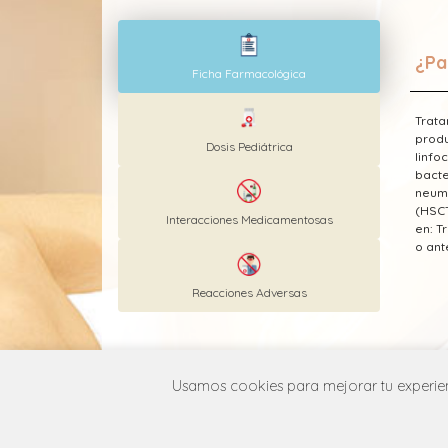
¿Pa
Ficha Farmacológica
Trata
produ
Dosis Pediátrica
linfo
bacte
neumo
(HSCT
Interacciones Medicamentosas
en: T
o ant
Reacciones Adversas
* Est
Usamos cookies para mejorar tu experienc