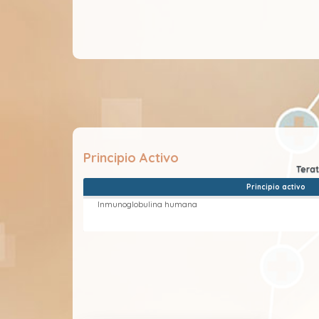
Principio Activo
Principio activo
Inmunoglobulina humana