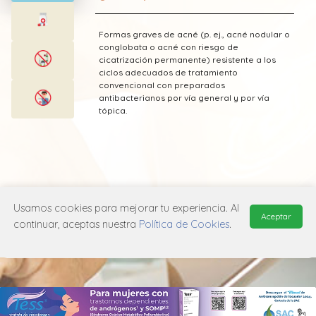
Formas graves de acné (p. ej., acné nodular o
conglobata o acné con riesgo de
cicatrización permanente) resistente a los
ciclos adecuados de tratamiento
convencional con preparados
antibacterianos por vía general y por vía
tópica.
* Esta información fue tomada de Laboratorio
Medihealth publicada en el Vademecum
Usamos cookies para mejorar tu experiencia. Al
Aceptar
Farmacéutico Edifarm (ISBN: 9798281009201)
continuar, aceptas nuestra
Política de Cookies
.