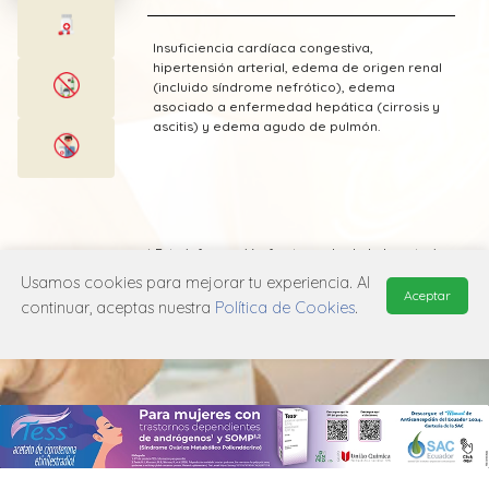
Insuficiencia cardíaca congestiva,
hipertensión arterial, edema de origen renal
(incluido síndrome nefrótico), edema
asociado a enfermedad hepática (cirrosis y
ascitis) y edema agudo de pulmón.
* Esta información fue tomada de Laboratorio
Genfar publicada en el Vademecum
Usamos cookies para mejorar tu experiencia. Al
Farmacéutico Edifarm (ISBN: 9798281009201)
Aceptar
continuar, aceptas nuestra
Política de Cookies
.
MANUAL DE USUARIO
POLÍTICA DE PRIVACIDAD
POLÍTICA DE COOKIES