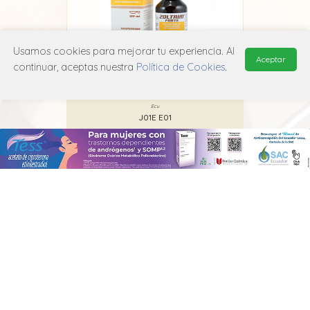
Usamos cookies para mejorar tu experiencia. Al
Aceptar
continuar, aceptas nuestra
Política de Cookies
.
Zoltrim Forte
Ecu
J01E E01
MANUAL DE USUARIO
POLÍTICA DE PRIVACIDAD
POLÍTICA DE COOKIES
© 2026, QuickMed de
Edifarm
. Todos los derechos reservados.