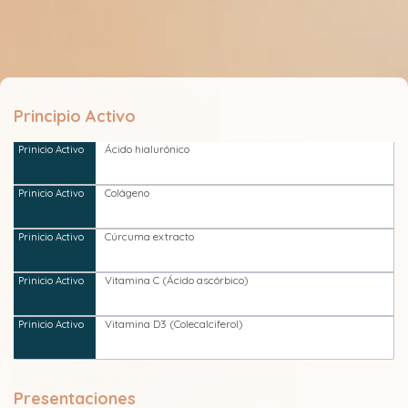
Principio Activo
Ácido hialurónico
Colágeno
Cúrcuma extracto
Vitamina C (Ácido ascórbico)
Vitamina D3 (Colecalciferol)
Presentaciones