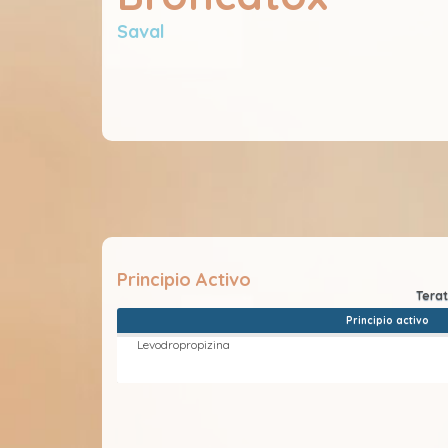
Saval
Principio Activo
Principio activo
Levodropropizina