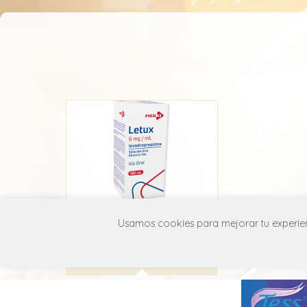
Letux
Usamos cookies para mejorar tu experienc
Megat
R05D B27