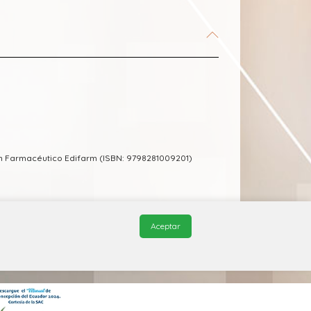
m Farmacéutico Edifarm (ISBN: 9798281009201)
Aceptar
© 2026, QuickMed de
Edifarm
. Todos los derechos reservados.