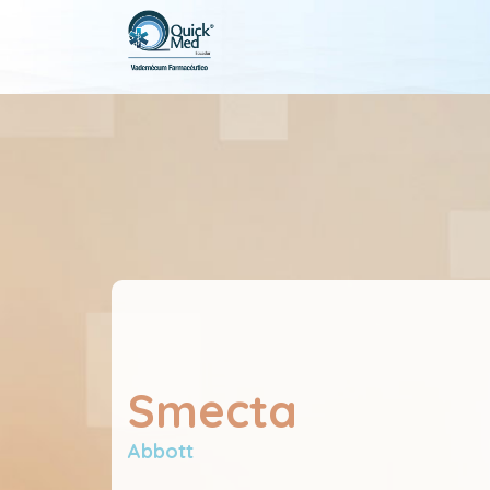
Smecta
Abbott