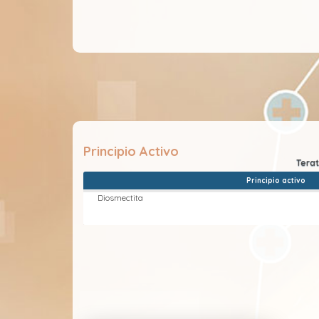
Principio Activo
Principio activo
Diosmectita