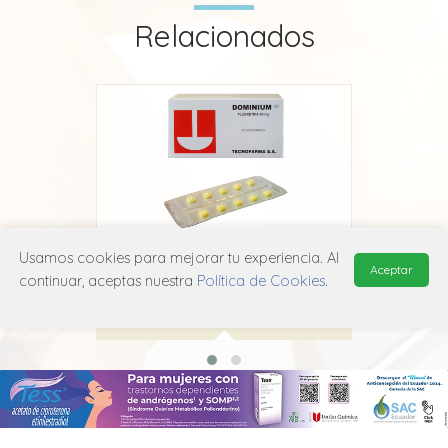
Relacionados
Usamos cookies para mejorar tu experiencia. Al
nté
Dominium
Fl
Aceptar
continuar, aceptas nuestra
Política de Cookies
.
Adium
N06A B03