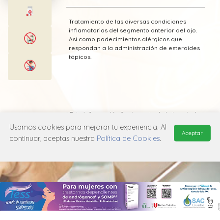
Tratamiento de las diversas condiciones
inflamatorias del segmento anterior del ojo.
Así como padecimientos alérgicos que
respondan a la administración de esteroides
tópicos.
* Esta información fue tomada de Laboratorio
Sophia publicada en el Vademecum
Usamos cookies para mejorar tu experiencia. Al
Farmacéutico Edifarm (ISBN: 9798281009201)
Aceptar
continuar, aceptas nuestra
Política de Cookies
.
MANUAL DE USUARIO
POLÍTICA DE PRIVACIDAD
POLÍTICA DE COOKIES