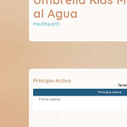
al Agua
Medihealth
Principio Activo
Principio activo
Filtros solares