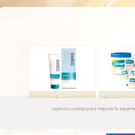
Ceramid
Usamos cookies para mejorar tu experienc
Interpharm
Galder
D02A X01
D02A 