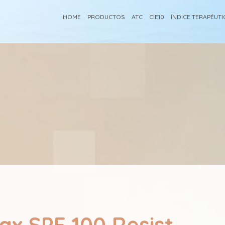
HOME
PRODUCTOS
ATC
CIE10
ÍNDICE TERAPÉUT
ax SPF 100 Resist