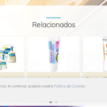
Relacionados
Cetaphil suave barra limpiadora
Suncare
ia. Al continuar, aceptas nuestra
Política de Cookies
.
ma
Gramon Millet
B
X01
D02A X01
D0