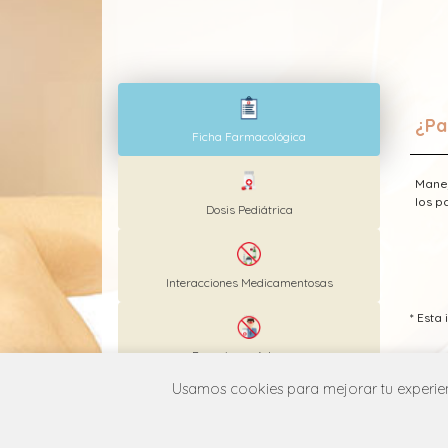
¿Pa
Ficha Farmacológica
Manej
los p
Dosis Pediátrica
Interacciones Medicamentosas
* Est
Reacciones Adversas
Usamos cookies para mejorar tu experienc