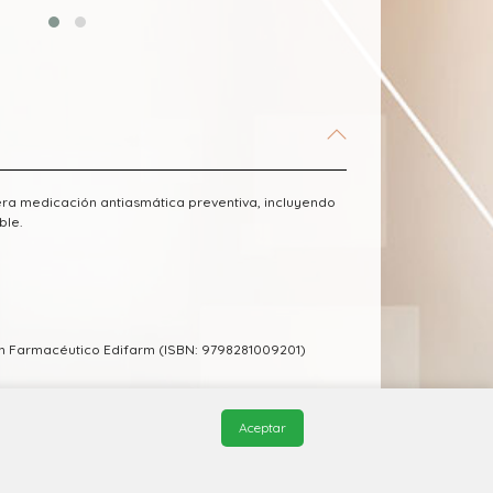
era medicación antiasmática preventiva, incluyendo
ble.
m Farmacéutico Edifarm (ISBN: 9798281009201)
Aceptar