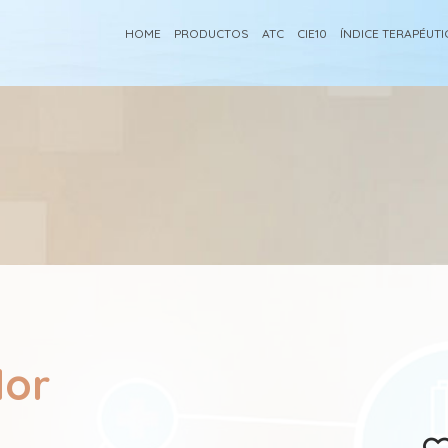
HOME
PRODUCTOS
ATC
CIE10
ÍNDICE TERAPÉUT
dor