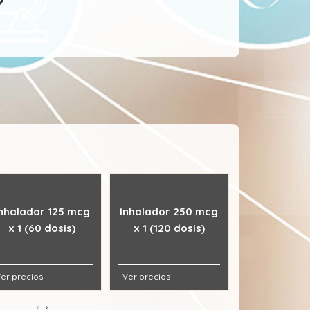
Inhalador 125 mcg
Inhalador 250 mcg
Inhalador 
x 1 (60 dosis)
x 1 (120 dosis)
x 1 (60 d
er precios
Ver precios
Ver precios
‹
›