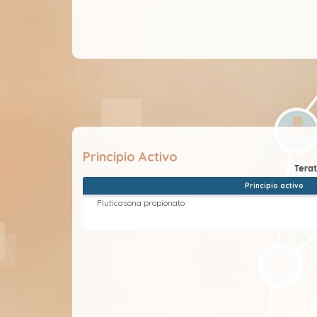
Principio Activo
Principio activo
Fluticasona propionato