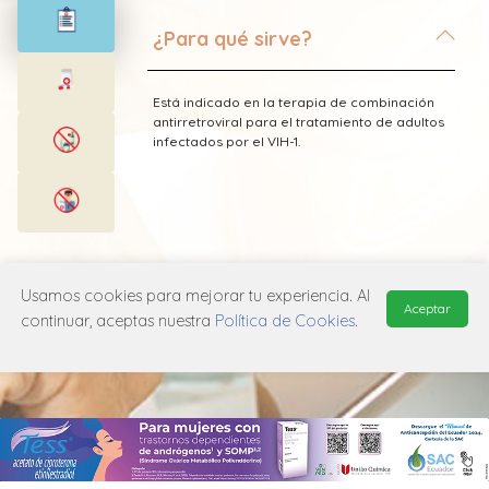
¿Para qué sirve?
Está indicado en la terapia de combinación
antirretroviral para el tratamiento de adultos
infectados por el VIH-1.
* Esta información fue tomada de Laboratorio
Elea publicada en el Vademecum
Usamos cookies para mejorar tu experiencia. Al
Farmacéutico Edifarm (ISBN: 9798281009201)
Aceptar
continuar, aceptas nuestra
Política de Cookies
.
MANUAL DE USUARIO
POLÍTICA DE PRIVACIDAD
POLÍTICA DE COOKIES