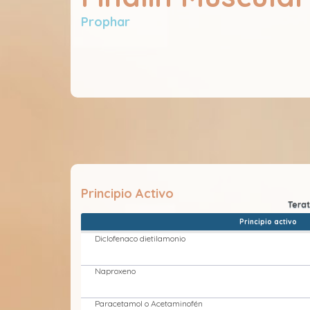
Prophar
Principio Activo
Principio activo
Diclofenaco dietilamonio
Naproxeno
Paracetamol o Acetaminofén