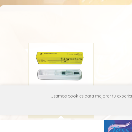
Filgrastim Iclos
Usamos cookies para mejorar tu experienc
Iclos
L03A A02