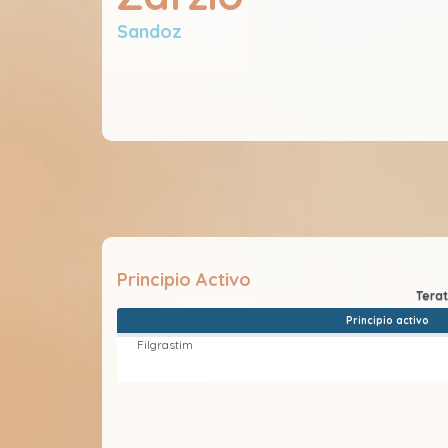
Sandoz
Principio Activo
Principio activo
Filgrastim