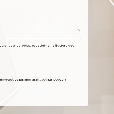
 bacterias anaerobias, especialmente Bacteroides
Farmacéutico Edifarm (ISBN: 9798281009201)