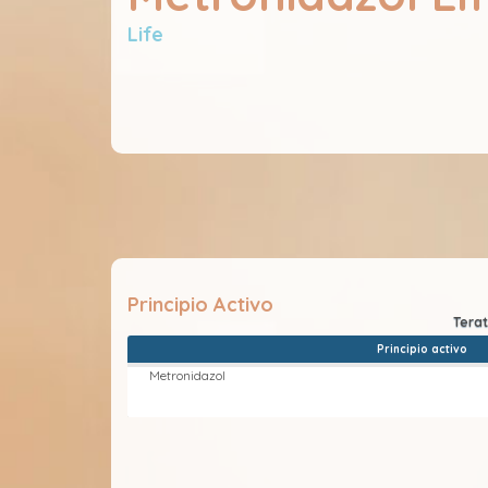
Life
Principio Activo
Principio activo
Metronidazol