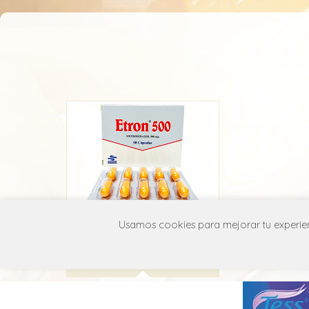
Etron
Usamos cookies para mejorar tu experienc
Roddome
P01A B01