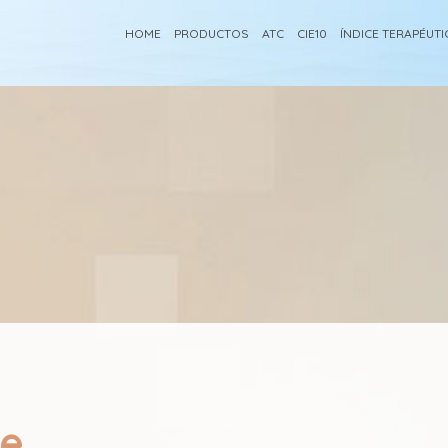
HOME
PRODUCTOS
ATC
CIE10
ÍNDICE TERAPÉUT
fe