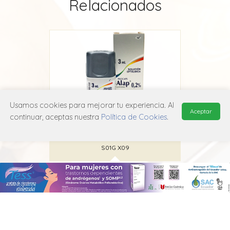
Relacionados
Usamos cookies para mejorar tu experiencia. Al
Aceptar
continuar, aceptas nuestra
Política de Cookies
.
Alap
Roddome
S01G X09
MANUAL DE USUARIO
POLÍTICA DE PRIVACIDAD
POLÍTICA DE COOKIES