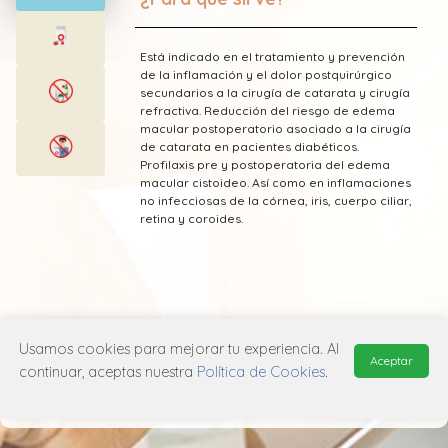
Está indicado en el tratamiento y prevención
de la inflamación y el dolor postquirúrgico
secundarios a la cirugía de catarata y cirugía
refractiva. Reducción del riesgo de edema
macular postoperatorio asociado a la cirugía
de catarata en pacientes diabéticos.
Profilaxis pre y postoperatoria del edema
macular cistoideo. Así como en inflamaciones
no infecciosas de la córnea, iris, cuerpo ciliar,
retina y coroides.
* Esta información fue tomada de Laboratorio
Usamos cookies para mejorar tu experiencia. Al
PharmaBrand publicada en el Vademecum
Aceptar
continuar, aceptas nuestra
Política de Cookies
.
Farmacéutico Edifarm (ISBN: 9798281009201)