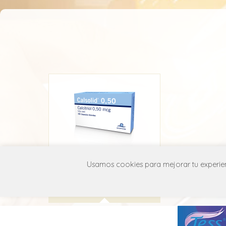
Calsolid
Usamos cookies para mejorar tu experienc
Interpharm
A11C C04