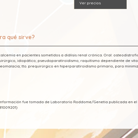
Ver precios
ra qué sirve?
alcemia en pacientes sometidos a diálisis renal crónica. Oral: osteodistrofia
irúrgico, idiopático; pseudoparatiroidismo; raquitismo dependiente de vitam
teomalacia; tto. prequirúrgico en hiperparatiroidismo primario, para minimi
a información fue tomada de Laboratorio Roddome/Genetia publicada en e
81009201)