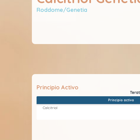
Roddome/Genetia
Principio Activo
Principio activo
Calcitriol