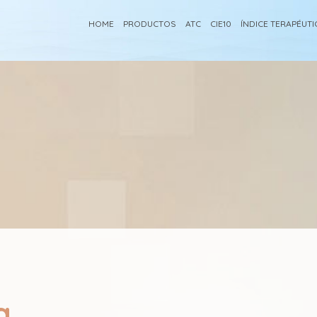
HOME
PRODUCTOS
ATC
CIE10
ÍNDICE TERAPÉUT
a