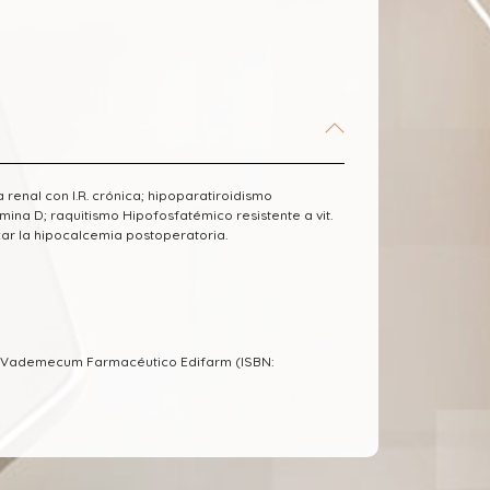
 renal con I.R. crónica; hipoparatiroidismo
ina D; raquitismo Hipofosfatémico resistente a vit.
zar la hipocalcemia postoperatoria.
l Vademecum Farmacéutico Edifarm (ISBN: