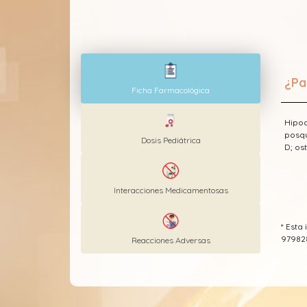
¿Pa
Ficha Farmacológica
Hipoc
posqu
Dosis Pediátrica
D; os
Interacciones Medicamentosas
* Est
97982
Reacciones Adversas