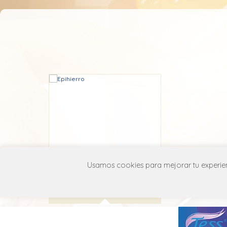
Epihierro
Usamos cookies para mejorar tu experienc
BioGenet
B03A B05