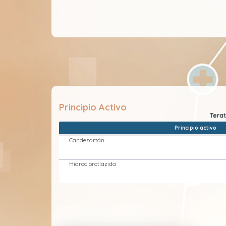
Principio Activo
Principio activo
Candesartán
Hidroclorotiazida