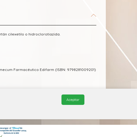
n cilexetilo o hidroclorotiazida.
demecum Farmacéutico Edifarm (ISBN: 9798281009201)
Aceptar
© 2026, QuickMed de
Edifarm
. Todos los derechos reservados.