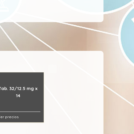
Tab. 32/12.5 mg x
14
er precios