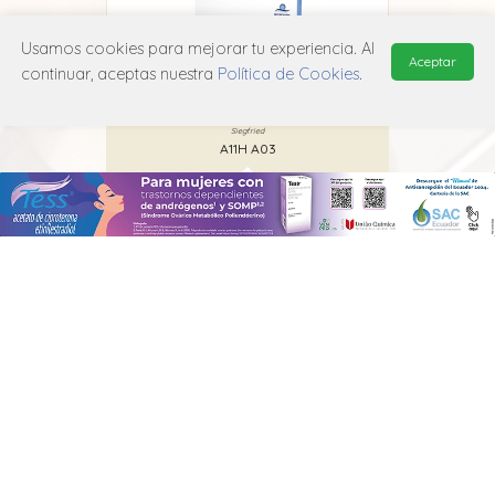
Usamos cookies para mejorar tu experiencia. Al
Aceptar
continuar, aceptas nuestra
Política de Cookies
.
ina E
Perlavit E
Siegfried
A11H A03
MANUAL DE USUARIO
POLÍTICA DE PRIVACIDAD
POLÍTICA DE COOKIES
© 2026, QuickMed de
Edifarm
. Todos los derechos reservados.