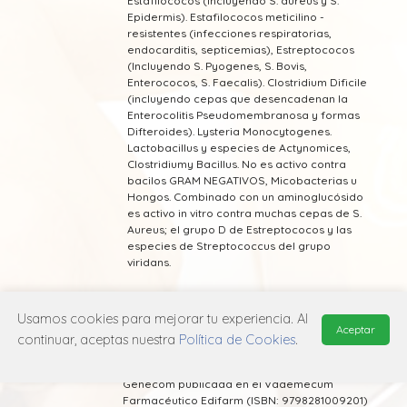
Estafilococos (Incluyendo S. aureus y S.
Epidermis). Estafilococos meticilino -
resistentes (infecciones respiratorias,
endocarditis, septicemias), Estreptococos
(Incluyendo S. Pyogenes, S. Bovis,
Enterococos, S. Faecalis). Clostridium Dificile
(incluyendo cepas que desencadenan la
Enterocolitis Pseudomembranosa y formas
Difteroides). Lysteria Monocytogenes.
Lactobacillus y especies de Actynomices,
Clostridiumy Bacillus. No es activo contra
bacilos GRAM NEGATIVOS, Micobacterias u
Hongos. Combinado con un aminoglucósido
es activo in vitro contra muchas cepas de S.
Aureus; el grupo D de Estreptococos y las
especies de Streptococcus del grupo
viridans.
Usamos cookies para mejorar tu experiencia. Al
Aceptar
continuar, aceptas nuestra
Política de Cookies
.
* Esta información fue tomada de Laboratorio
Genecom publicada en el Vademecum
Farmacéutico Edifarm (ISBN: 9798281009201)