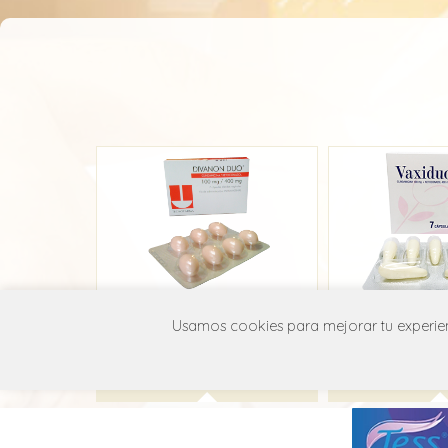
Divanon Dúo
Vaxi
Usamos cookies para mejorar tu experienc
Adium
Roddo
G01A A52
G01A 