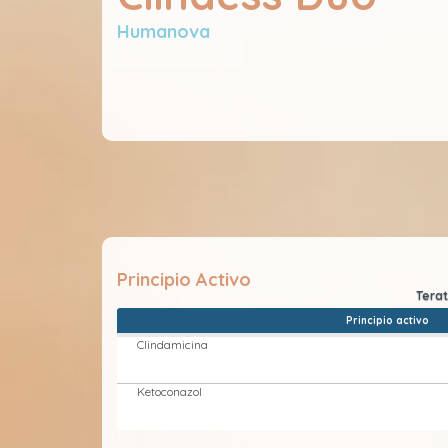
Humanova
Principio Activo
Principio activo
Clindamicina
Ketoconazol