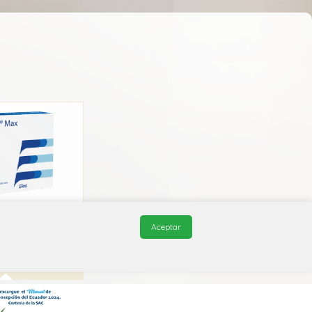
mix Max
Aceptar
kanafarma
1A A52