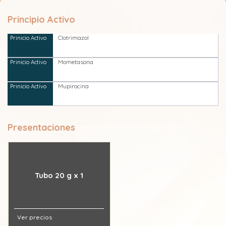
Principio Activo
Clotrimazol
Mometasona
Mupirocina
Presentaciones
Tubo 20 g x 1
Ver precios