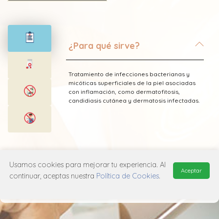
¿Para qué sirve?
Tratamiento de infecciones bacterianas y
micóticas superficiales de la piel asociadas
con inflamación, como dermatofitosis,
candidiasis cutánea y dermatosis infectadas.
* Esta información fue tomada de Laboratorio
Usamos cookies para mejorar tu experiencia. Al
Sanfer publicada en el Vademecum
Aceptar
Farmacéutico Edifarm (ISBN: 9798281009201)
continuar, aceptas nuestra
Política de Cookies
.