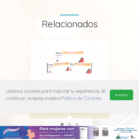
Relacionados
Usamos cookies para mejorar tu experiencia. Al
Dolux
Aceptar
continuar, aceptas nuestra
Política de Cookies
.
Acromax
M01A H05