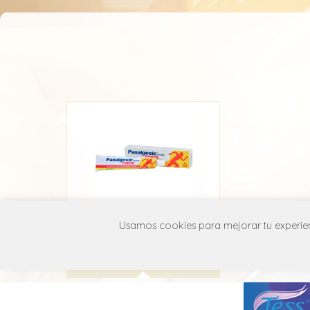
Panalgesic
Usamos cookies para mejorar tu experienc
Ecu
M02A X10