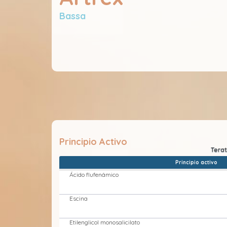
Bassa
Principio Activo
Principio activo
Ácido flufenámico
Escina
Etilenglicol monosalicilato