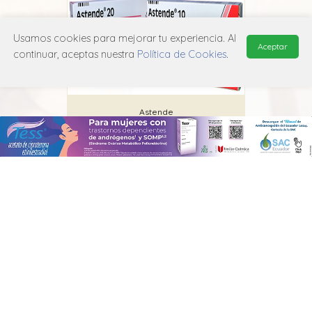
Usamos cookies para mejorar tu experiencia. Al
Aceptar
continuar, aceptas nuestra
Política de Cookies
.
Astende
Lazar
C10A A07
MANUAL DE USUARIO
POLÍTICA DE PRIVACIDAD
POLÍTICA DE COOKIES
© 2026, QuickMed de
Edifarm
. Todos los derechos reservados.