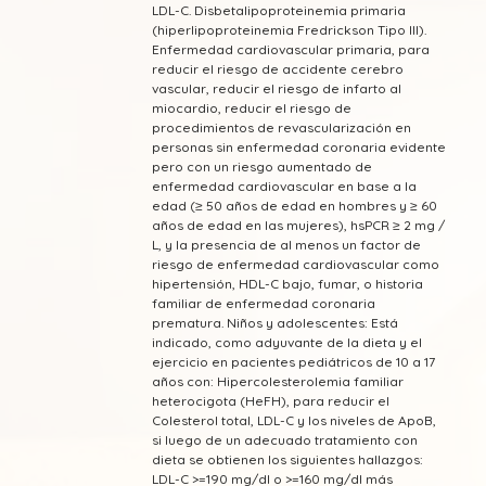
LDL-C. Disbetalipoproteinemia primaria
(hiperlipoproteinemia Fredrickson Tipo III).
Enfermedad cardiovascular primaria, para
reducir el riesgo de accidente cerebro
vascular, reducir el riesgo de infarto al
miocardio, reducir el riesgo de
procedimientos de revascularización en
personas sin enfermedad coronaria evidente
pero con un riesgo aumentado de
enfermedad cardiovascular en base a la
edad (≥ 50 años de edad en hombres y ≥ 60
años de edad en las mujeres), hsPCR ≥ 2 mg /
L, y la presencia de al menos un factor de
riesgo de enfermedad cardiovascular como
hipertensión, HDL-C bajo, fumar, o historia
familiar de enfermedad coronaria
prematura. Niños y adolescentes: Está
indicado, como adyuvante de la dieta y el
ejercicio en pacientes pediátricos de 10 a 17
años con: Hipercolesterolemia familiar
heterocigota (HeFH), para reducir el
Colesterol total, LDL-C y los niveles de ApoB,
si luego de un adecuado tratamiento con
dieta se obtienen los siguientes hallazgos:
LDL-C >=190 mg/dl o >=160 mg/dl más