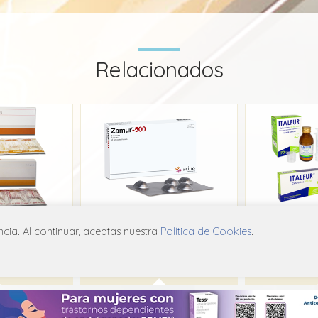
Relacionados
cef
Zamur
I
ia. Al continuar, aceptas nuestra
Política de Cookies
.
rk
Acino
C02
J01D C02
J0