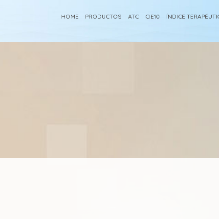
HOME
PRODUCTOS
ATC
CIE10
ÍNDICE TERAPÉUT
a