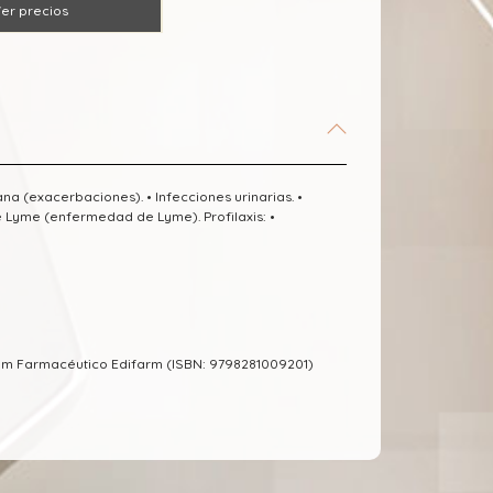
er precios
riana (exacerbaciones). • Infecciones urinarias. •
de Lyme (enfermedad de Lyme). Profilaxis: •
um Farmacéutico Edifarm (ISBN: 9798281009201)