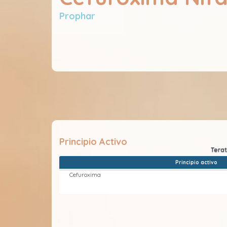
Prophar
Principio Activo
Principio activo
Cefuroxima