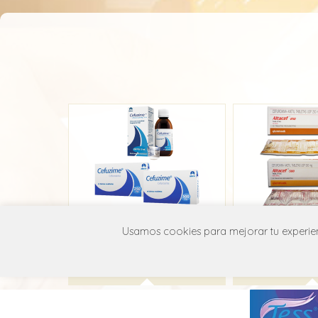
Cefuzime
Alta
Usamos cookies para mejorar tu experienc
Julpharma
Glenma
J01D C02
J01D 