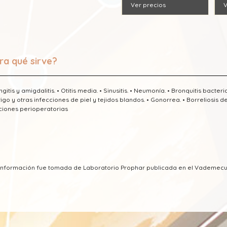
Ver precios
V
ra qué sirve?
ingitis y amigdalitis. • Otitis media. • Sinusitis. • Neumonía. • Bronquitis bacte
igo y otras infecciones de piel y tejidos blandos. • Gonorrea. • Borreliosis 
ciones perioperatorias
a información fue tomada de Laboratorio Prophar publicada en el Vademec