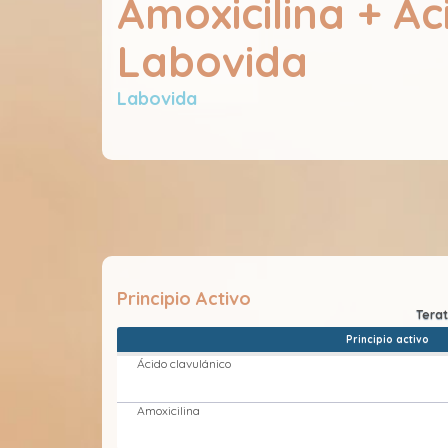
Amoxicilina + Ác
Labovida
Labovida
Principio Activo
Principio activo
Ácido clavulánico
Amoxicilina