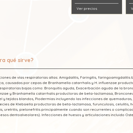
Ver precios
V
ra qué sirve?
ciones de vías respiratorias altas: Amigdalitis, Faringitis, faringoamigdalitis
ca, causadas por cepas de Branhamella catarrhalis y H. influenzae producto
respiratorias bajas como: Bronquitis aguda, Exacerbación aguda de la bron
enzae y Branhamella catarrhalis productoras de beta-lactamasa, Bronconeu
el y tejidos blandos, Piodermias incluyendo las infecciones de quemaduras, 
ecies de Klebsiella productoras de beta-lactamasa, furunculosis, celulitis, h
itis, uretritis, pielonefritis principalmente cuando son recurrentes o complica
esos dentoalveolares). Infecciones de huesos y articulaciones incluido Osteo