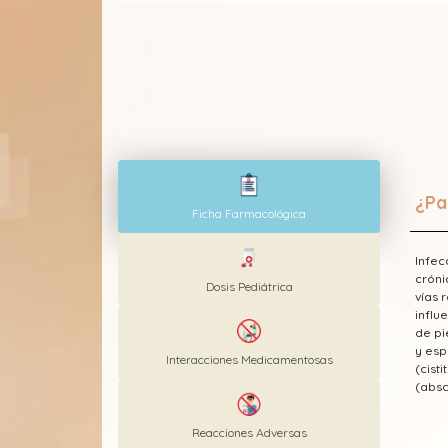
¿Pa
Ficha Farmacológica
Infec
cróni
Dosis Pediátrica
vías 
influ
de pi
y esp
Interacciones Medicamentosas
(cist
(absc
Reacciones Adversas