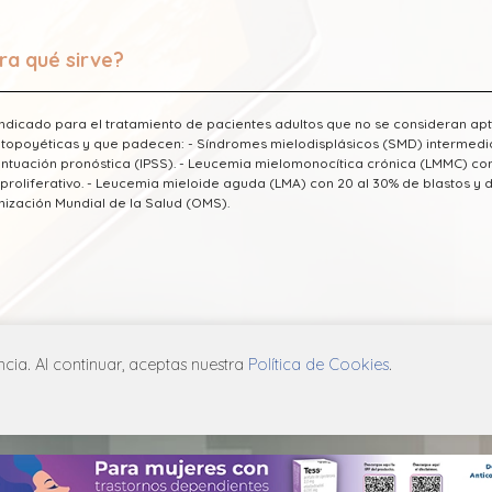
ra qué sirve?
indicado para el tratamiento de pacientes adultos que no se consideran apt
opoyéticas y que padecen: - Síndromes mielodisplásicos (SMD) intermedios 
ntuación pronóstica (IPSS). - Leucemia mielomonocítica crónica (LMMC) con 
proliferativo. - Leucemia mieloide aguda (LMA) con 20 al 30% de blastos y dis
ización Mundial de la Salud (OMS).
a información fue tomada de Laboratorio Adium publicada en el Vademecum
ia. Al continuar, aceptas nuestra
Política de Cookies
.
ICA DE PRIVACIDAD
POLÍTICA DE COOKIES