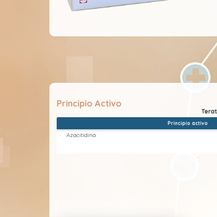
Principio Activo
Principio activo
Azacitidina