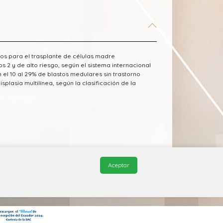
os para el trasplante de células madre
2 y de alto riesgo, según el sistema internacional
el 10 al 29% de blastos medulares sin trastorno
plasia multilínea, según la clasificación de la
 Farmacéutico Edifarm (ISBN: 9798281009201)
Aceptar
© 2026, QuickMed de
Edifarm
. Todos los derechos reservados.