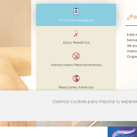
¿Pa
Ficha Farmacológica
Está 
hemat
Dosis Pediátrica
de pu
mielo
Organ
Interacciones Medicamentosas
Reacciones Adversas
* Est
Usamos cookies para mejorar tu experienc
MANUAL DE USUARIO
POLÍT