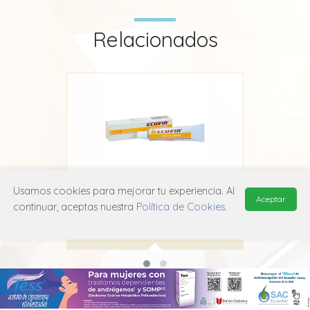
Relacionados
Usamos cookies para mejorar tu experiencia. Al
 Santé
Ecuvir Crema
Acicl
Aceptar
continuar, aceptas nuestra
Política de Cookies
.
Ecu
D06B B03