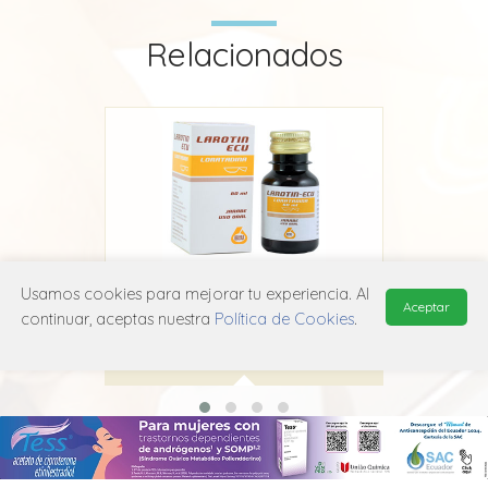
Relacionados
Usamos cookies para mejorar tu experiencia. Al
Larotin
Lo
Aceptar
continuar, aceptas nuestra
Política de Cookies
.
Ecu
R06A X13