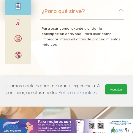
¿Para qué sirve?
Para usar como laxante y aliviar la
constipación ocasional. Para usar como
limpiador intestinal antes de procedimientos
médicos.
* Esta información fue tomada de Laboratorio
Casen Recordati publicada en el Vademecum
Usamos cookies para mejorar tu experiencia. Al
Aceptar
Farmacéutico Edifarm (ISBN: 9798281009201)
continuar, aceptas nuestra
Política de Cookies
.
MANUAL DE USUARIO