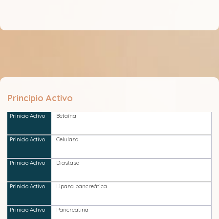
Principio Activo
Betaína
Celulasa
Diastasa
Lipasa pancreática
Pancreatina