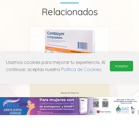
Relacionados
Usamos cookies para mejorar tu experiencia. Al
Aceptar
continuar, aceptas nuestra
Política de Cookies
.
e
Combizym Compositum
D
Deutsche Pharma
A09A A02