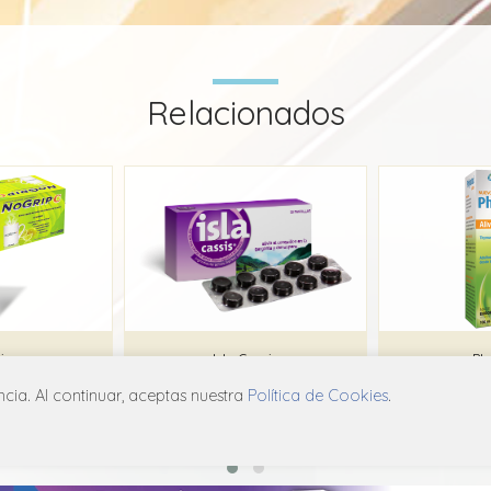
Relacionados
ip
Isla Cassis
Ph
ia. Al continuar, aceptas nuestra
Política de Cookies
.
rand
Megalabs
N
X99
R05X X99
R0