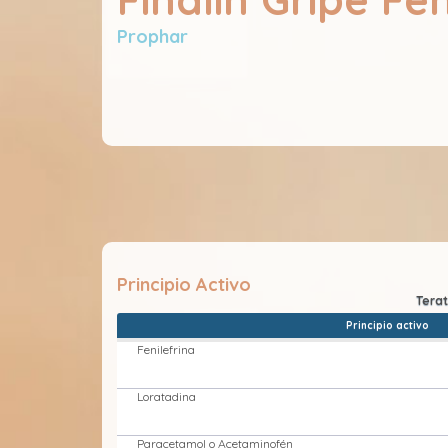
Prophar
Principio Activo
Principio activo
Fenilefrina
Loratadina
Paracetamol o Acetaminofén