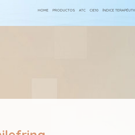
HOME
PRODUCTOS
ATC
CIE10
ÍNDICE TERAPÉUT
ilefrina