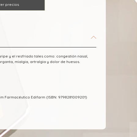
er precios
ripe y el resfriado tales como: congestión nasal,
arganta, mialgia, artralgia y dolor de huesos.
um Farmacéutico Edifarm (ISBN: 9798281009201)