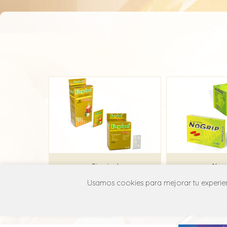
Singripal
Nogr
Usamos cookies para mejorar tu experienc
FPC
PharmaB
R05X X99
R05X 