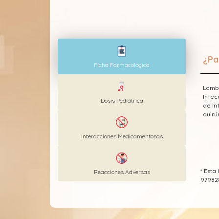
¿Pa
Ficha Farmacológica
Lambl
Infec
Dosis Pediátrica
de in
quirú
Interacciones Medicamentosas
* Est
Reacciones Adversas
97982