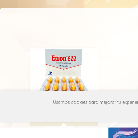
Etron
Usamos cookies para mejorar tu experienc
Roddome
P01A B01