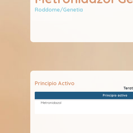
Roddome/Genetia
Principio Activo
Principio activo
Metronidazol