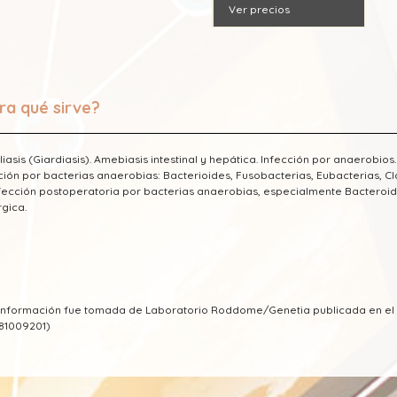
Ver precios
ra qué sirve?
iasis (Giardiasis). Amebiasis intestinal y hepática. Infección por anaerobios
ción por bacterias anaerobias: Bacterioides, Fusobacterias, Eubacterias, C
fección postoperatoria por bacterias anaerobias, especialmente Bacteroid
rgica.
a información fue tomada de Laboratorio Roddome/Genetia publicada en e
81009201)